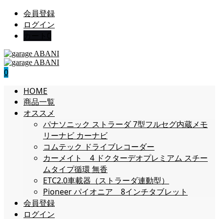
会員登録
ログイン
カート
0
0
HOME
商品一覧
オススメ
パナソニック ストラーダ 7型フルセグ内蔵メモ
リーナビ カーナビ
コムテック ドライブレコーダー
カーメイト 4 ドクターデオプレミアム スチー
ムタイプ循環 無香
ETC2.0車載器（ストラーダ連動型）
Pioneer パイオニア 8インチタブレット
会員登録
ログイン